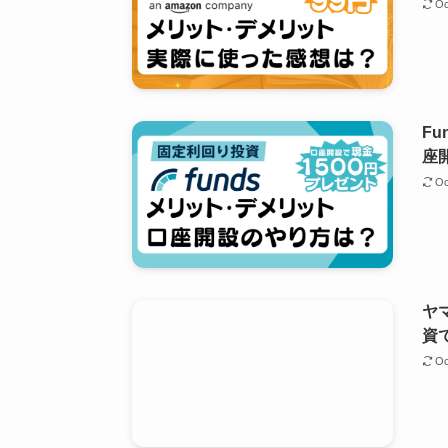
Oc
F
座
Oc
ヤ
資
Oc