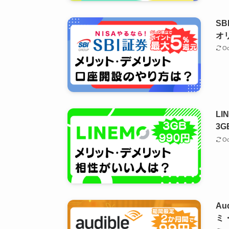
S
オ
Oc
L
3G
Oc
A
ミ